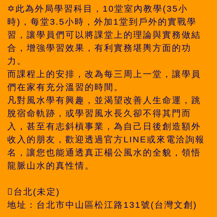
✡️此為外局學習科目，10堂室內教學(35小
時)，每堂3.5小時，外加1堂到戶外的實戰學
習，讓學員們可以將課堂上的理論與實務做結
合，增強學習效果，有利實務堪輿方面的功
力。
而課程上的安排，改為每三周上一堂，讓學員
們在家有充分溫習的時間。
凡對風水學有興趣，並渴望改善人生命運，跳
脫宿命軌跡，或學習風水長久卻不得其門而
入，甚至有志斜槓事業，為自己日後創造額外
收入的朋友，歡迎透過官方LINE或來電洽詢報
名，讓您也能通透真正楊公風水的全貌，領悟
龍脈山水的真性情。
台北(未定)
地址：台北市中山區松江路131號(台灣文創)