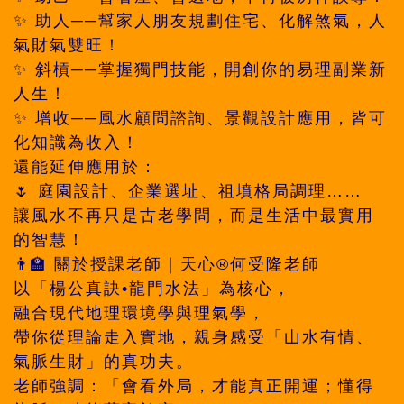
✨ 助人──幫家人朋友規劃住宅、化解煞氣，人
氣財氣雙旺！
✨ 斜槓──掌握獨門技能，開創你的易理副業新
人生！
✨ 增收──風水顧問諮詢、景觀設計應用，皆可
化知識為收入！
還能延伸應用於：
🌷 庭園設計、企業選址、祖墳格局調理……
讓風水不再只是古老學問，而是生活中最實用
的智慧！
👨‍🏫 關於授課老師｜天心®何受隆老師
以「楊公真訣•龍門水法」為核心，
融合現代地理環境學與理氣學，
帶你從理論走入實地，親身感受「山水有情、
氣脈生財」的真功夫。
老師強調：「會看外局，才能真正開運；懂得