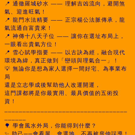
📍 通徹羅城砂水 —— 理解吉凶流向，避開煞
氣、迎進旺氣！
📍 龍門水法精要 —— 正宗楊公法脈傳承，龍
氣流通自富貴來！
📍 神傳十八天子位 —— 讓你在選址布局上，
一眼看出貴氣方位！
📍 雪心賦學指要 —— 以古訣為經，融合現代
環境為緯，真正做到「巒頭與理氣合一」！
💡 無論你是想為家人選擇一間好宅、為事業布
局
還是立志學成後幫助他人改運開運，
這門課都將是你最實用、最具價值的五術投
資！
__________________________________
______
🌳 學會風水外局，你能得到什麼？
✨ 助己──會看屋、會選地，不再被房仲誤導！