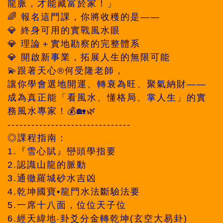
龍脈，才能藏富於家！」
🌈 報名這門課，你將收穫的是——
💎 終身可用的實戰風水眼
💎 理論＋實地勘察的完整體系
💎 開啟新事業，拓展人生的無限可能
💫跟著天心®何受隆老師，
讓你學會選地開運、轉衰為旺、聚氣納財——
成為真正能「看風水、懂格局、掌人生」的實
務風水專家！💰🏡🌿
-------------------------------
◎課程指南：
1.『雪心賦』巒頭學指要
2.認識山龍的脈動
3.通徹羅城砂水吉凶
4.乾坤國寶•龍門水法斷驗法要
5.一席十八面，位位天子位
6.經天緯地‧卦爻分金轉乾坤(玄空大易卦)