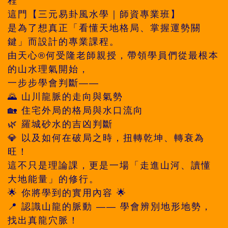
程
這門【三元易卦風水學｜師資專業班】
是為了想真正「看懂天地格局、掌握運勢關
鍵」而設計的專業課程。
由天心®何受隆老師親授，帶領學員們從最根本
的山水理氣開始，
一步步學會判斷——
🌄 山川龍脈的走向與氣勢
🏡 住宅外局的格局與水口流向
🌿 羅城砂水的吉凶判斷
💎 以及如何在破局之時，扭轉乾坤、轉衰為
旺！
這不只是理論課，更是一場「走進山河、讀懂
大地能量」的修行。
🌟 你將學到的實用內容 🌟
📍 認識山龍的脈動 —— 學會辨別地形地勢，
找出真龍穴脈！