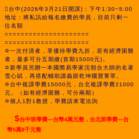
台中(2026年3月21日開課)：下午1:30~5:00
地址：將私訊給報名繳費的學員，目前只剩一
位名額
=====================
=====================
✡️一次付清者，享優待學費九折，若有經濟困難
者，最多可分五期繳(首期15000元)。
✡️新學員另贈一本國際易學家沈朝合大師的名著
雪心賦，再搭配輔助講義跟乾坤國寶菁萃。
✡️台中複課學費15000元，台北複課學費21000
元。（如有經濟困難，可分兩期）
✡️個人1對1教授，學費請來電洽詢
$
台中班學費—台幣4萬元整，台北班學費—台
幣5萬8千元整